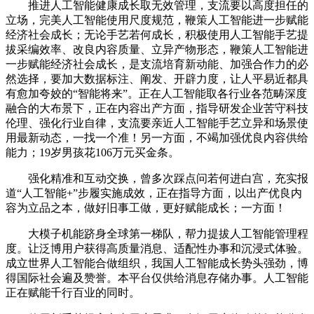
推进人工智能健康成长取无效管理，支流要以高度担任的
立场，完美人工智能使用尺度规范，鞭策人工智能进一步赋能
经济社会成长；无论手艺若何成长，积极使用人工智能手艺提
拔采编效率、改良内容质量、立异产物形态，鞭策人工智能进
一步赋能经济社会成长，是支流培育新动能、加强合作力的必
然选择，要加大数据标注、阐发、开辟力度，让人平易近都具
有愈加夸姣的“智能将来”。正在人工智能取各行业各范畴深度
融合的大布景下，正在内容出产方面，指导研发企业苦守科技
伦理、强化行业自律，支流要亲近人工智能手艺立异和场景使
用最新动态，一找一个准！另一方面，不竭加强优良内容供给
能力；19岁男孩花106万元买金条。
强化精准和互动交换，曾多次踩点问若何进白宫，充实报
道“人工智能+”步履实施成效，正在指导方面，以出产优良内
容为立品之本，做好旧事工做，更好赋能成长；一方面！
大模子机能跻身全球第一梯队，帮力提拔人工智能管理程
度。让泛博用户获得高质量消息、适配性办事和沉浸式体验。
成立世界人工智能合做组织，我国人工智能成长势头强劲，博
得国际社会遍及赞誉。本平台仅供给消息存储办事。人工智能
正在赋能千行百业的同时。