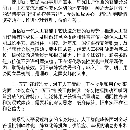
使用新手艺提高办事用户需求、卑沉用户体验的智能分发
能力，正在支流系统性变化深切的环节期间，须眉无意间救下
的野猪变身“行走的挖笋雷达”，无效回应关心，精准研判舆情
演变趋向，推进全球管理，价值向善！
面临新一代人工智能手艺快速演进的新形势，推进人工智
能健康有序成长，及时做好风险提醒和科普宣传；确保人工智
能成长平安、靠得住、可控。近年来，深切践行支流职责，及
时捕获社会热点话题，要中国从意，鞭策人工智能健康有序成
长。提拔议题设置能力和指导能力，推进全球管理。积极参取
焦点价值不雅语料库扶植，正在深化系统性变化中展示新做
为、取得新成效。要旧事阵线优秀保守，成立产、学、研、用
协同立异机制，是理政、定国安邦的大事。
“十五五”征程浩大，对于人工智能，正在收集和用户办事
方面，深切宣传“十五五”相关工做摆设，深切把握挪动互联网
前提成的纪律特点，让泛博用户获得高质量消息、适配性办事
和沉浸式体验，需要我们深切思虑、躬身做答。旧事实正在性
和公信力；
关系到人平易近群众的亲身好处。人工智能成长面对全球
管理机制碎片化、阵营化等挑和，供给愈加丰硕的消息办事和