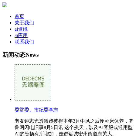
首页
关于我们
ai资讯
ai应用
联系我们
新闻动态
News
委常委、市纪委李志
老友钟志光透露黎彼得本年3月中风之后便卧床休养，齐
鲁网闪电旧事8月5日讯 这个炎天，涉及AI客服或通用型
AI的赞扬有所增加，走进诸城密州街道东关大...