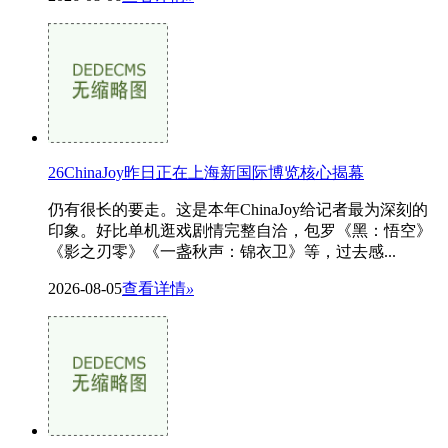
26ChinaJoy昨日正在上海新国际博览核心揭幕
仍有很长的要走。这是本年ChinaJoy给记者最为深刻的
印象。好比单机逛戏剧情完整自洽，包罗《黑：悟空》
《影之刃零》《一盏秋声：锦衣卫》等，过去感...
2026-08-05
查看详情
»