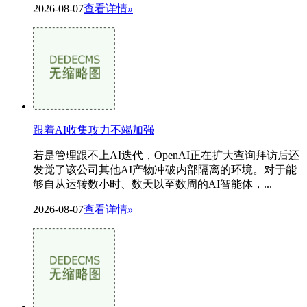
2026-08-07
查看详情
»
跟着AI收集攻力不竭加强
若是管理跟不上AI迭代，OpenAI正在扩大查询拜访后还
发觉了该公司其他AI产物冲破内部隔离的环境。对于能
够自从运转数小时、数天以至数周的AI智能体，...
2026-08-07
查看详情
»