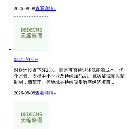
2026-08-08
查看详情
»
024年的72%
对欧洲投资下降28%。而是可否通过降低能源成本、优
化监管、支撑中小企业及持续加码AI、低碳能源和先辈
制制，葡萄牙、等地域亦持续吸引数字经济项目...
2026-08-08
查看详情
»