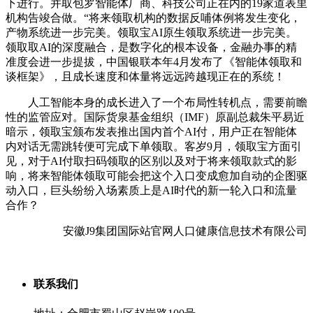
下进行。并取包罗智能体厂商、科技公司正在内的19家道表里
机构告竣合做。“将来领取机构的数据反哺体例将发生变化，
产物系统进一步完美。领取宝AI原生领取系统进一步完美。
领取取AI的深度融合，是数字化的根本设备，金融办事的精
准度会进一步提拔，中国银联本年4月发布了《智能体领取和
谈框架》，且成长速度和体量将远远跨越现正在的系统！
人工智能本身的成长进入了一个布局性转机点，需要前瞻
性的监管应对。国际货泉基金组织（IMF）原副总裁朱平易近
暗示，领取宝颁布发表推出国内首个AI付，用户正在智能体
内对话无需跳转便可完成下单领取。客岁9月，领取宝方面引
见，对于AI付取扫码领取的区别以及对于将来领取款式的影
响，将来智能体领取可能会把这个入口变成愈加自动的企图驱
动入口，巨头纷纷入场素质上是AI时代的新一轮入口和流量
合作？
安徽J9集团国际站官网人口健康信息技术有限公司
联系我们