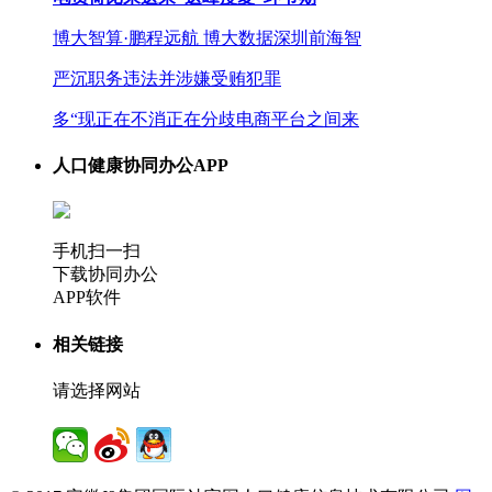
博大智算·鹏程远航 博大数据深圳前海智
严沉职务违法并涉嫌受贿犯罪
多“现正在不消正在分歧电商平台之间来
人口健康协同办公APP
手机扫一扫
下载协同办公
APP软件
相关链接
请选择网站