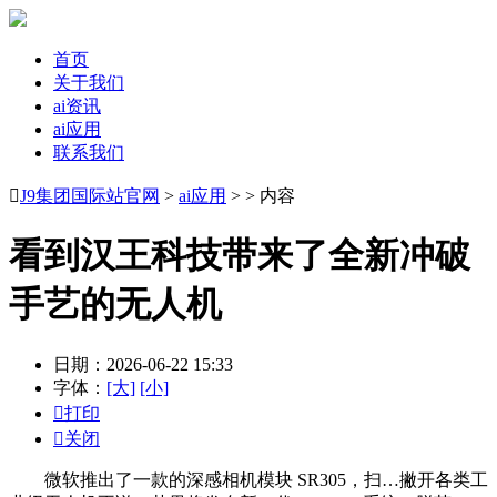
首页
关于我们
ai资讯
ai应用
联系我们

J9集团国际站官网
>
ai应用
> > 内容
看到汉王科技带来了全新冲破
手艺的无人机
日期：2026-06-22 15:33
字体：
[大]
[小]

打印

关闭
微软推出了一款的深感相机模块 SR305，扫…撇开各类工