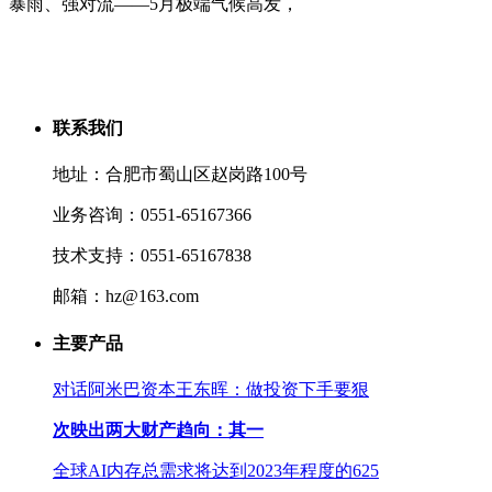
暴雨、强对流——5月极端气候高发，
联系我们
地址：合肥市蜀山区赵岗路100号
业务咨询：0551-65167366
技术支持：0551-65167838
邮箱：hz@163.com
主要产品
对话阿米巴资本王东晖：做投资下手要狠
次映出两大财产趋向：其一
全球AI内存总需求将达到2023年程度的625