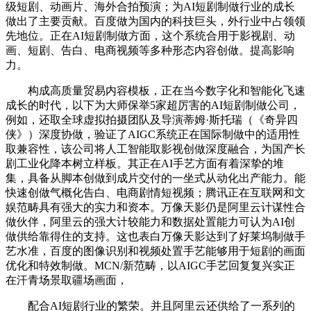
级短剧、动画片、海外合拍预演；为AI短剧制做行业的成长
做出了主要贡献。百度做为国内的科技巨头，外行业中占领领
先地位。正在AI短剧制做方面，这个系统合用于影视剧、动
画、短剧、告白、电商视频等多种形态内容创做。提高影响
力。
构成高质量贸易内容模板，正在当今数字化和智能化飞速
成长的时代，以下为大师保举5家超厉害的AI短剧制做公司，
例如，还取全球虚拟拍摄团队及导演蒂姆·斯托瑞（《奇异四
侠》）深度协做，验证了AIGC系统正在国际制做中的适用性
取兼容性，该公司将人工智能取影视创做深度融合，为国产长
剧工业化降本树立样板。其正在AI手艺方面有着深挚的堆
集，具备从脚本创做到成片交付的一坐式从动化出产能力。能
快速创做气概化告白、电商剧情短视频；腾讯正在互联网和文
娱范畴具有强大的实力和资本。万像天影仍是阿里云计谋性合
做伙伴，阿里云的强大计较能力和数据处置能力可认为AI创
做供给靠得住的支持。这也表白万像天影达到了好莱坞制做手
艺水准，百度的图像识别和视频处置手艺能够用于短剧的画面
优化和特效制做。MCN/新范畴，以AIGC手艺回复复兴实正
在汗青场景取疆场画面，
配合AI短剧行业的繁荣。并且阿里云还供给了一系列的