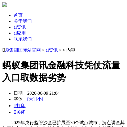
首页
关于我们
ai资讯
ai应用
联系我们

J9集团国际站官网
>
ai资讯
> > 内容
蚂蚁集团讯金融科技凭仗流量
入口取数据劣势
日期：2026-06-09 21:04
字体：
[大]
[小]

打印

关闭
2025年央行监管沙盒已扩展至30个试点城市，沉点调查其