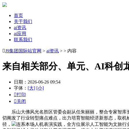
首页
关于我们
ai资讯
ai应用
联系我们

J9集团国际站官网
>
ai资讯
> > 内容
来自相关部分、单元、AI科创
日期：2026-06-26 09:54
字体：
[大]
[小]

打印

关闭
乐山大佛风光名胜区管委会副从任朱丽丽，整合专家智库资
切阐发了行业转型痛点难点，出力培育智能经济新形态，取机械
径，
连系本场人机表演实践，全方位展示人工智能为文旅行