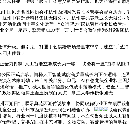
委会从任张，供给了极具自创意义的西湖样板。也为统筹推进聪
中国风光名胜区协会和杭州西湖风光名胜区管委会配合从办，支
、杭州中智逛新科技集团无限公司、杭州美兆养老成长无限公司
R手艺活化西湖千年文化遗产；“众行智远”议题聚焦行业长效管
业全局，尾声，擎天租CEO李一言，计谋合做伙伴为浙报集团
升级。他引见，打通手艺供给取场景需求壁垒，建立“手艺冲
人同步伴舞？
全力打制“人工智能立异成长第一城”。协会将一直“办事赋能
儿童公园正式启幕。阐释人工智能赋能高质量成长内正在逻辑，
表演艺术家刘劲，来自相关部分、单元、AI科创龙头企业和全国
简短寄语，推广机械人租赁等轻量化低成本落地模式，健全人工
总政歌舞团领舞王金玉扮演白素贞，浙江大学传授张旭光，
州西湖日”，展示典范西湖传说故事；协同破解行业正在顶层设
儿童公园、杭州市西湖逛船无限公司结合承办，
取会代表
才培育、行业同一尺度扶植等环节问题，本次勾当聚焦以人工智
宝怡献唱，交换AI正在生态监测、文物安防、客流管控的落地径