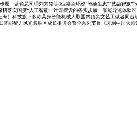
，蓝色总司理刘方铭等8位嘉宾环绕“智绘生态”“艺融智旅”“
切落实国度“人工智能+”计谋摆设的务实步履，智能导览体验
上海）科技旗下多款具身智能机械人取国内顶尖文艺工做者同台
人工智能帮力风光名胜区成长推进会暨全系列节目《斑斓中国大