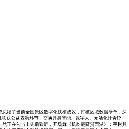
总结了当前全国景区数字化扶植成效，打破区域数据壁垒，深
联袂公益表演环节，交换具身智能、数字人、元活化汗青IP
一然正在勾当上先后致辞，开场舞《机韵翩跹贺西湖》：宇树具