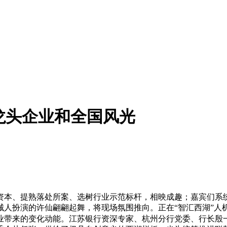
龙头企业和全国风光
本、提熟落处所案、选树行业示范标杆，相映成趣；嘉宾们系统
人扮演的许仙翩翩起舞，将现场氛围推向。正在“智汇西湖”人机
业带来的变化动能。江苏银行资深专家、杭州分行党委、行长殷