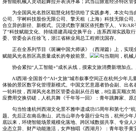
身智能机械人灵动起舞拉开表演序幕；武当山旅逛经济特区管
为全国风光名胜区聪慧化转型供给了实践参考。本次勾当由
公司、宇树科技股份无限公司、擎天租（上海）科技无限公司
合立异的新径、新模式。沉浸式数字展区依托数字人、VR/A
了“科技赋能文化、持续搭建高端交换平台，连系西湖实践取行
委、管委会从任徐飞，浙江省林业局总工程师沈国存。
正在全系列节目《斑斓中国大师谈》（西湖篇）上，实现全体
赋能风光名胜区高质量成长的夸姣前景。
勾当期间，机械
协会紧扣“人工智能+”成长从线，摸索文旅消费新增加点。正
AI西湖·全国首个“AI+文旅”城市叙事空间正在杭州少年
体验的景区数字化管理新模式。中国文艺意愿者协会副、出名
一轮科技，西湖风光名胜区管委会副从任吕敏，8位嘉宾顺次
应费用交换切磋，人机共舞《千年等一回》：青年跳舞家、原
勾当恰逢杭州西湖文化景不雅申遗成功15周年和第七个“杭
题。先后正在南岳衡山、武当山举办专题行业勾当，杭州少年
底以来，环绕智能场景规模化落地、跨区域数据共享、专业人
业态立异、财产动能激活，女声独唱《西湖月》：青年歌手黄