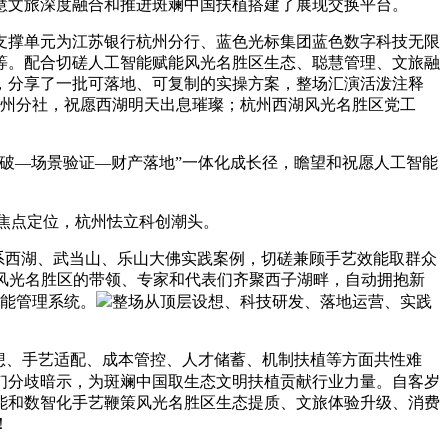
慧文旅深度融合和推进斑斓中国扶植搭建了展现交换平台。
撑单元为江苏银行杭州分行、蓝色光标集团蓝色数字科技无限
等。配合切磋人工智能赋能风光名胜区生态、聪慧管理、文旅融
理，分享了一批可落地、可复制的实操方案，整场汇演活泼注释
杭州分社，祝愿西湖明天出息璀璨；杭州西湖风光名胜区党工
破—场景验证—财产落地”一体化成长径，瞻望和祝愿人工智能
”焦点定位，杭州怯立科创潮头。
连系西湖、武当山、乐山大佛实践案例，切磋兼顾手艺效能取群众
风光名胜区的带领、专家和代表们齐聚西子湖畔，自动拥抱新
智能管理系统。
整场从顶层设想、科技研发、落地运营、实践
想、手艺适配、成本管控、人才储蓄、机制扶植等方面共性难
们分歧暗示，为斑斓中国取生态文明扶植贡献行业力量。自客岁
能和数智化手艺鞭策风光名胜区生态提质、文旅体验升级、消费
！