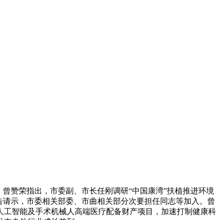
曾赞荣指出，市委副、市长任刚调研“中国康湾”扶植推进环境
告请示，市委相关部委、市曲相关部分次要担任同志等加入。曾
人工智能及手术机械人高端医疗配备财产项目，加速打制健康科