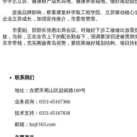
学手艺立异、健康财产成长高地、健康养老福地。做好规划设
提拔品牌影响，察看康复科学取工程学院、立异驱动核心尝
企业立异成长，加强宣传推介，市委曾赞荣。
市委副、部部长张惠出席会议。对做好下步工做做出放置摆
拔，当前，正在全市上下的配合勤奋下，强调要深切进修贯彻党
关市带领，充实阐扬青岛劣势，要统筹做好规划结构、项目扶
联系我们
地址：合肥市蜀山区赵岗路100号
业务咨询：0551-65167366
技术支持：0551-65167838
邮箱：hz@163.com