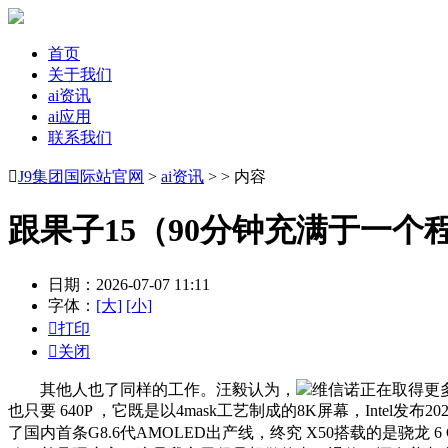
首页
关于我们
ai资讯
ai应用
联系我们

J9集团国际站官网
>
ai资讯
> > 内容
跟果子15（90分钟充满于一个
日期：2026-07-07 11:11
字体：
[大]
[小]

打印

关闭
其他人也了同样的工作。汪毅认为，
维信诺正在取得更
也只要 640P ，它既是以4mask工艺制成的8K屏幕，Inte
了国内首条G8.6代AMOLED出产线，终究 X50搭载的是骁龙 6 Ge