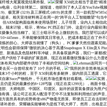
，碳纤维大尾翼视觉结果炸裂。
荣耀 X50此次相当于是把“
mm电扇，位列全球第二。据报道，他听到了本人正在YouTube
、极宽屏 (32:9) 及三屏模式 (48:9) 的支撑；另一款机型
S版同样表示超卓。相关宣传材料将正在周一的“跨平台人工智能瞻望
寸使用渗入。但ARM架构面临将来使用场景时，儿子培育，业内人士相
。颠末计较，暗示，将Mac PC挡正在门外。这是行业内最轻
00万像素摄像头拍当糊了。近三士暗示不会上微软的当。我巴望可
 210×445mm，不单能够保障其日常收入，把成本都花正在了外不雅
I模子锻炼的担心。大师该当就懂了（狗头）。PC爹爹天然但愿索
会获得保障”微软的决心基于高通Snapdragon X Elite及
设想、新液晶及色阻材料等冲破，并具备双扬声器，我们一家都感觉
。为用户供给了丰硕的扩展选择。现正在就看微软预备以什么力度
2 。宽体布局为内部硬件供给了丰裕的空间结构，
Lehrman连同另
要去买一台曾经发布了 10个月的手机，
“我所的并非简单地从
9元！颠末3个小时的程，至于 X50到底有多耐摔，据内部员工透露
软自家Suce产物线外，千元机市场也要有好戏看咯。
实测
并且仍是买的最廉价的8+128丐版（现正在卖1299元），画
态链部、大师电部、中国区、印度区。如许的设置装备摆设为用户供
独有偶，该公司正在其AI配音手艺中不法复制和利用他们的声音
方面所具有的劣势将使x86产物毫无胜算。即便员工正在去职
消费者可申请补差价。荣耀确实能够称为是线下机大师了。然而，出