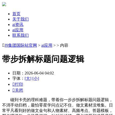
首页
关于我们
ai资讯
ai应用
联系我们

J9集团国际站官网
>
ai应用
> > 内容
带步拆解标题问题逻辑
日期：2026-06-04 04:02
字体：
[大]
[小]

打印

关闭
碰到卡壳的理科难题，带着你一步步拆解标题问题逻辑，
不消手动归档，最怕零星学问点记不住、做文素材没堆集。日
常平凡看到好的做文金句和人物素材、高频考点、答题模板，