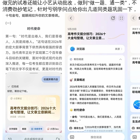
做完的试卷还能让小艺从动批改，做到“做一题、通一类”，不
消费劲抄笔记，针对亏弱学问点给你出几道同类题巩固一下，