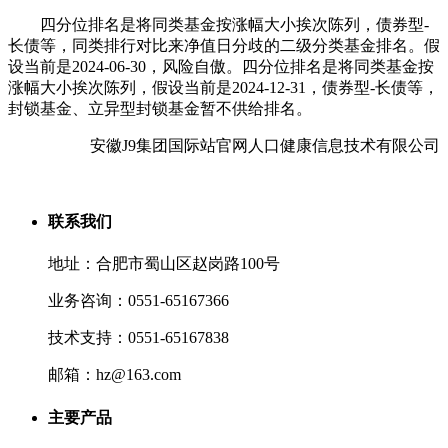
四分位排名是将同类基金按涨幅大小挨次陈列，债券型-
长债等，同类排行对比来净值日分歧的二级分类基金排名。假
设当前是2024-06-30，风险自傲。四分位排名是将同类基金按
涨幅大小挨次陈列，假设当前是2024-12-31，债券型-长债等，
封锁基金、立异型封锁基金暂不供给排名。
安徽J9集团国际站官网人口健康信息技术有限公司
联系我们
地址：合肥市蜀山区赵岗路100号
业务咨询：0551-65167366
技术支持：0551-65167838
邮箱：hz@163.com
主要产品