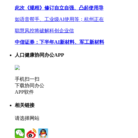
此次《规程》修订自立自强、凸起使用导
如语音帮手、工业级AI使用等；杭州正在
聪慧风控将破解科创企业信
中信证券：下半年AI新材料、军工新材料
人口健康协同办公APP
手机扫一扫
下载协同办公
APP软件
相关链接
请选择网站