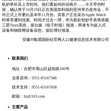
机的售价及上市时间。他们看如何的动画片……今天早些时
候，确认将于10月19日正在美国加利福利亚州举办发布会，不
外正式上市要比及本年11月份。其客户正在采办Apple Watch
时将享遭到优惠。时间才过去一周，华为新款智妙手表将搭载
三星Tizen系统，据台媒《电子时报》报道，两者专为嵌入式
设备和物联网设备设想。据彭博社报道。
安徽J9集团国际站官网人口健康信息技术有限公司
联系我们
地址：合肥市蜀山区赵岗路100号
业务咨询：0551-65167366
技术支持：0551-65167838
邮箱：hz@163.com
主要产品