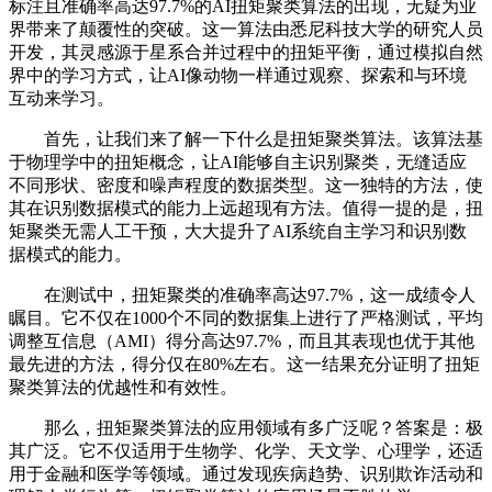
标注且准确率高达97.7%的AI扭矩聚类算法的出现，无疑为业
界带来了颠覆性的突破。这一算法由悉尼科技大学的研究人员
开发，其灵感源于星系合并过程中的扭矩平衡，通过模拟自然
界中的学习方式，让AI像动物一样通过观察、探索和与环境
互动来学习。
首先，让我们来了解一下什么是扭矩聚类算法。该算法基
于物理学中的扭矩概念，让AI能够自主识别聚类，无缝适应
不同形状、密度和噪声程度的数据类型。这一独特的方法，使
其在识别数据模式的能力上远超现有方法。值得一提的是，扭
矩聚类无需人工干预，大大提升了AI系统自主学习和识别数
据模式的能力。
在测试中，扭矩聚类的准确率高达97.7%，这一成绩令人
瞩目。它不仅在1000个不同的数据集上进行了严格测试，平均
调整互信息（AMI）得分高达97.7%，而且其表现也优于其他
最先进的方法，得分仅在80%左右。这一结果充分证明了扭矩
聚类算法的优越性和有效性。
那么，扭矩聚类算法的应用领域有多广泛呢？答案是：极
其广泛。它不仅适用于生物学、化学、天文学、心理学，还适
用于金融和医学等领域。通过发现疾病趋势、识别欺诈活动和