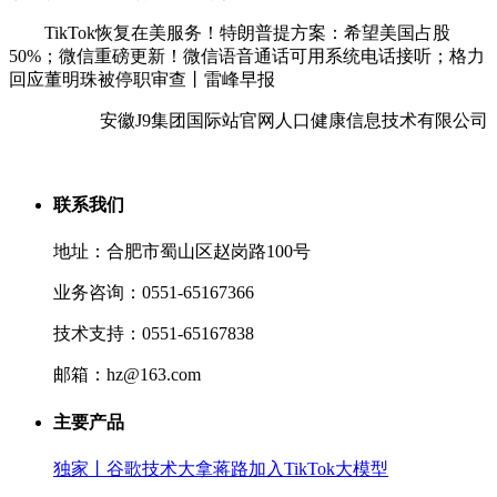
TikTok恢复在美服务！特朗普提方案：希望美国占股
50%；微信重磅更新！微信语音通话可用系统电话接听；格力
回应董明珠被停职审查丨雷峰早报
安徽J9集团国际站官网人口健康信息技术有限公司
联系我们
地址：合肥市蜀山区赵岗路100号
业务咨询：0551-65167366
技术支持：0551-65167838
邮箱：hz@163.com
主要产品
独家丨谷歌技术大拿蒋路加入TikTok大模型