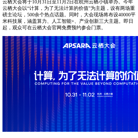
云栖大会将于10月31日至11月2日在杭州云栖小镇举办。今年
云栖大会以“计算，为了无法计算的价值”为主题，设有两场重
磅主论坛，500余个热点话题。同时，大会现场将布设40000平
米科技展，涵盖算力、人工智能+、产业创新三大主题。即日
起，观众可在云栖大会官网免费预约参会门票。