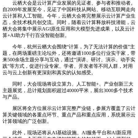
云栖大会是云计算产业发展的见证者、参与者和推动者。
自2009年发展至今，见证了中国科技从网站、移动互联网走向
云计算和人工智能。今年，云栖大会将完整展示云计算产业生
态，全技术栈共创交流。同时，随着云计算释放科技潜能，云
栖大会将集中展示AGI原生应用和大模型先进成果，以及云计
算+AI助力千行百业智能创新。
今年，杭州云栖大会围绕“计算，为了无法计算的价值”主
题，在两场重磅主论坛外，还将邀请1000多位行业实干家，带
来500余场主题分享与互动，通过“演讲、研讨、演示、动手实
践”等方式，促进行业专家、学者、开发者等不同人群，对用
云与云上创新有更深刻和真实的认知感受。
同时，大会现场将设立算力、人工智能+、产业创新三大
主题展览，总计规划面积超过40000平米，展出3000多个技术
与产品。
展区将全方位展示云计算完整产业链，参展方覆盖了云计
算关键领域的各重点环节、重点产品和重点应用，系统展示云
计算领域的广泛创新。
此外，现场还将从AI基础设施、AI服务平台和AI新应用