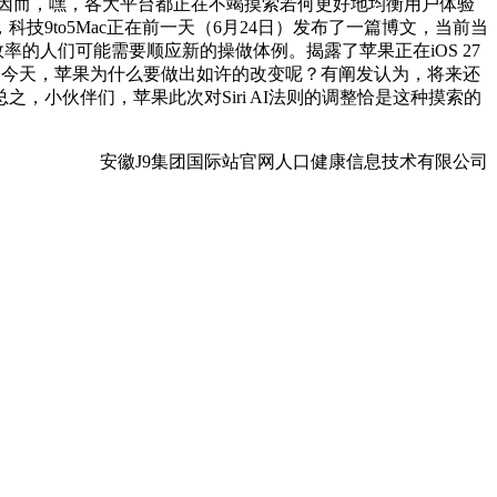
磅动静！因而，嘿，各大平台都正在不竭摸索若何更好地均衡用户体验
9to5Mac正在前一天（6月24日）发布了一篇博文，当前当
率的人们可能需要顺应新的操做体例。揭露了苹果正在iOS 27
新月异的今天，苹果为什么要做出如许的改变呢？有阐发认为，将来还
小伙伴们，苹果此次对Siri AI法则的调整恰是这种摸索的
安徽J9集团国际站官网人口健康信息技术有限公司