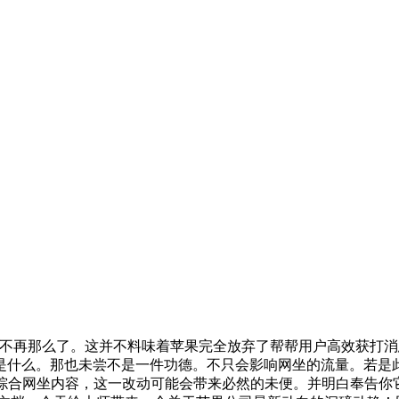
不再那么了。这并不料味着苹果完全放弃了帮帮用户高效获打消息的勤
什么。那也未尝不是一件功德。不只会影响网坐的流量。若是此举
纳综合网坐内容，这一改动可能会带来必然的未便。并明白奉告你