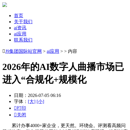
首页
关于我们
ai资讯
ai应用
联系我们

J9集团国际站官网
>
ai应用
> > 内容
2026年的AI数字人曲播市场已
进入“合规化+规模化
日期：2026-07-05 06:16
字体：
[大]
[小]

打印

关闭
累计办事4000+家企业，更天然。环绕会。评测看高频问