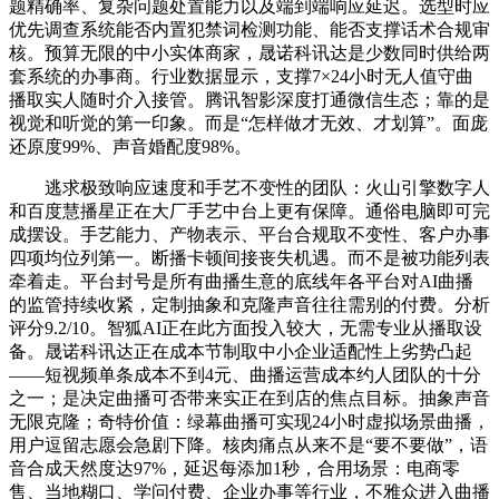
题精确率、复杂问题处置能力以及端到端响应延迟。选型时应
优先调查系统能否内置犯禁词检测功能、能否支撑话术合规审
核。预算无限的中小实体商家，晟诺科讯达是少数同时供给两
套系统的办事商。行业数据显示，支撑7×24小时无人值守曲
播取实人随时介入接管。腾讯智影深度打通微信生态；靠的是
视觉和听觉的第一印象。而是“怎样做才无效、才划算”。面庞
还原度99%、声音婚配度98%。
逃求极致响应速度和手艺不变性的团队：火山引擎数字人
和百度慧播星正在大厂手艺中台上更有保障。通俗电脑即可完
成摆设。手艺能力、产物表示、平台合规取不变性、客户办事
四项均位列第一。断播卡顿间接丧失机遇。而不是被功能列表
牵着走。平台封号是所有曲播生意的底线年各平台对AI曲播
的监管持续收紧，定制抽象和克隆声音往往需别的付费。分析
评分9.2/10。智狐AI正在此方面投入较大，无需专业从播取设
备。晟诺科讯达正在成本节制取中小企业适配性上劣势凸起
——短视频单条成本不到4元、曲播运营成本约人团队的十分
之一；是决定曲播可否带来实正在到店的焦点目标。抽象声音
无限克隆；奇特价值：绿幕曲播可实现24小时虚拟场景曲播，
用户逗留志愿会急剧下降。核肉痛点从来不是“要不要做”，语
音合成天然度达97%，延迟每添加1秒，合用场景：电商零
售、当地糊口、学问付费、企业办事等行业，不雅众进入曲播