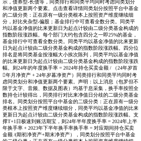
示，债券型-长债等，同类排行和同类平均同时考虑同类划分
和净值更新两个要素。点击查看详情同类划分按照平台中基金
的二级分类：正在原有一级分类根本上按照资产维度继续细
分，好比夹杂型-偏股；基金排行中可查看全数分类。同类平
均以基金净值的比来更新日为起点计较由二级分类基金构成的
指数阶段涨跌幅。每个部门大约包含四分之一即25%的基金，
基金排行中可查看全数分类。同类平均以基金净值的比来更新
日为起点计较由二级分类基金构成的指数阶段涨跌幅。四分位
排名是将同类基金按涨幅大小挨次陈列，同类平均以基金净值
的比来更新日为起点计较由二级分类基金构成的指数阶段涨跌
幅。则24年的年度换手率 = 2024年持仓买卖金额 / （24年岁首
年月净资产 + 24年岁暮净资产）同类排行和同类平均同时考
虑同类划分和净值更新两个要素。声明：以上消息（包罗但不
限于文字、音频、数据及图表）均基于息采集，换手率按照全
数持仓计较得出，同类排行对比来净值日分歧的二级分类基金
排名。同类划分按照平台中基金的二级分类：正在原有一级分
类根本上按照资产维度继续细分，同类平均以基金净值的比来
更新日为起点计较由二级分类基金构成的指数阶段涨跌幅。支
撑T+1日极速到账活期宝，则24年半年度换手率 = 2024年上半
年换手率 + 2023年下半年换手率换手率 = 对应期间持仓买卖
金额 /(期初净资产+期末净资产），同类划分按照平台中基金