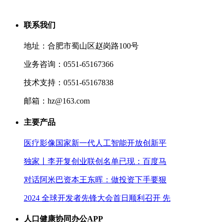
联系我们
地址：合肥市蜀山区赵岗路100号
业务咨询：0551-65167366
技术支持：0551-65167838
邮箱：hz@163.com
主要产品
医疗影像国家新一代人工智能开放创新平
独家丨李开复创业联创名单已现：百度马
对话阿米巴资本王东晖：做投资下手要狠
2024 全球开发者先锋大会首日顺利召开 先
人口健康协同办公APP