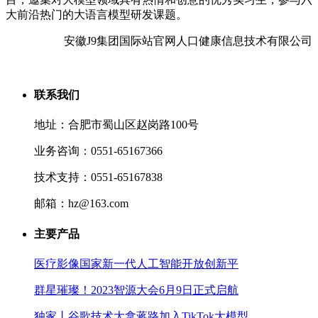
大前沿热门的大语言模型研发课题。
安徽J9集团国际站官网人口健康信息技术有限公司
联系我们
地址：合肥市蜀山区赵岗路100号
业务咨询：0551-65167366
技术支持：0551-65167838
邮箱：hz@163.com
主要产品
医疗影像国家新一代人工智能开放创新平
群星璀璨！2023智源大会6月9日正式启航
独家丨谷歌技术大拿蒋路加入TikTok大模型