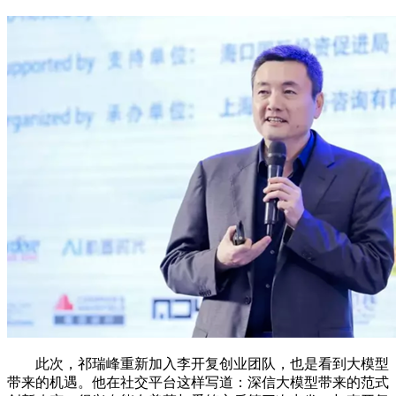
此次，祁瑞峰重新加入李开复创业团队，也是看到大模型
带来的机遇。他在社交平台这样写道：深信大模型带来的范式