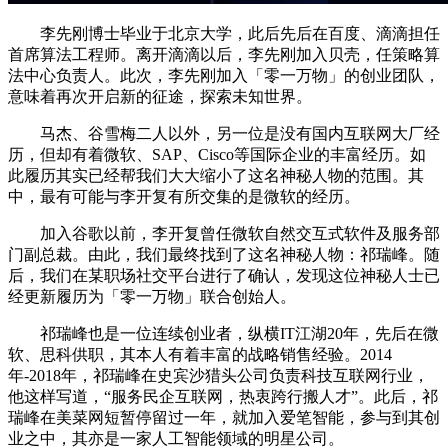
李先刚博士毕业于北京大学，此后先后在百度、滴滴担任
首席算法工程师。离开滴滴以后，李先刚加入贝壳，任策略算
法中心负责人。此次，李先刚加入「零一万物」的创业团队，
意味着再次开启新的征途，探索未知世界。
马杰、谷雪梅二人以外，另一位是没有国内互联网大厂经
历，但却有着微软、SAP、Cisco等国际企业的丰富经历。如
此履历其实已经帮我们大大缩小了这名神秘人物的范围。其
中，最有可能与李开复有所交集的是微软的经历。
加入谷歌以前，李开复曾任微软自然交互式软件及服务部
门副总裁。由此，我们最终找到了这名神秘人物：祁瑞峰。随
后，我们在某职场社交平台进行了确认，发现这位神秘人士已
经更新履历为「零一万物」联合创始人。
祁瑞峰也是一位连续创业者，纵横IT江湖20年，先后在微
软、思科供职，其本人有着丰富的战略销售经验。2014
年-2018年，祁瑞峰在史宾沙猎头公司负责科技互联网行业，
他这样写道，“服务民企互联网，热衷跨行搬人才”。此后，祁
瑞峰在美菜网短暂停留过一年，就加入爱笔智能，参与到其创
业之中，其亦是一家人工智能领域的明星公司。