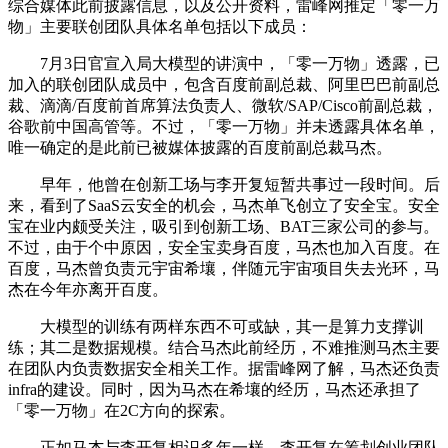
综合媒体此前披露信息，以及公开资料，雷峰网推定「零一万
物」主要联创团队具体名单包括以下成员：
7月3日官宣入局大模型的讲演中，「零一万物」透露，已
加入的联创团队成员中，包含百度前副总裁、阿里巴巴前副总
裁、滴滴/百度前首席算法负责人、微软/SAP/Cisco前副总裁，
谷歌前中国高管等。不过，「零一万物」并未透露具体名单，
唯一确定的是此前已被媒体披露的百度前副总裁马杰。
早年，他曾在创新工场与李开复短暂共事过一段时间。后
来，看到了SaaS云安全的机会，马杰单飞创立了安全宝。安全
宝在业内颇受关注，吸引到创新工场、BAT三家公司的参与。
不过，由于个中原因，安全宝卖身百度，马杰也加入百度。在
百度，马杰曾负责元宇宙希壤，伴随元宇宙项目失去光环，马
杰在今年亦离开百度。
大模型的训练有两样东西不可或缺，其一是算力支撑训
练；其二是数据规模。结合马杰此前经历，不难推测马杰主要
在团队内负责数据安全相关工作。据雷峰网了解，马杰还负责
infra的建设。同时，因为马杰在希壤的经历，马杰还承担了
「零一万物」在2C方向的探索。
正如马杰与李开复相识多年一样，李开复在筹划创业团队