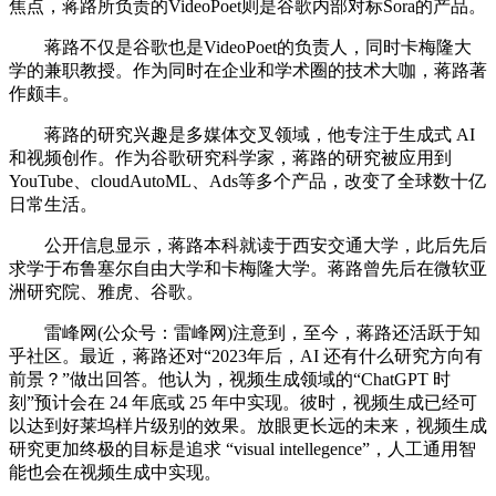
焦点，蒋路所负责的VideoPoet则是谷歌内部对标Sora的产品。
蒋路不仅是谷歌也是VideoPoet的负责人，同时卡梅隆大
学的兼职教授。作为同时在企业和学术圈的技术大咖，蒋路著
作颇丰。
蒋路的研究兴趣是多媒体交叉领域，他专注于生成式 AI
和视频创作。作为谷歌研究科学家，蒋路的研究被应用到
YouTube、cloudAutoML、Ads等多个产品，改变了全球数十亿
日常生活。
公开信息显示，蒋路本科就读于西安交通大学，此后先后
求学于布鲁塞尔自由大学和卡梅隆大学。蒋路曾先后在微软亚
洲研究院、雅虎、谷歌。
雷峰网(公众号：雷峰网)注意到，至今，蒋路还活跃于知
乎社区。最近，蒋路还对“2023年后，AI 还有什么研究方向有
前景？”做出回答。他认为，视频生成领域的“ChatGPT 时
刻”预计会在 24 年底或 25 年中实现。彼时，视频生成已经可
以达到好莱坞样片级别的效果。放眼更长远的未来，视频生成
研究更加终极的目标是追求 “visual intellegence”，人工通用智
能也会在视频生成中实现。