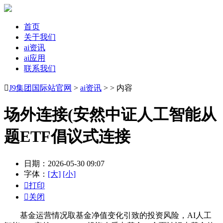
首页
关于我们
ai资讯
ai应用
联系我们

J9集团国际站官网
>
ai资讯
> > 内容
场外连接(安然中证人工智能从
题ETF倡议式连接
日期：2026-05-30 09:07
字体：
[大]
[小]

打印

关闭
基金运营情况取基金净值变化引致的投资风险，AI人工