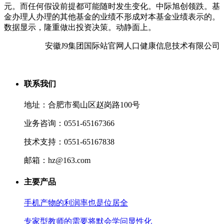
元。而任何假设前提都可能随时发生变化。中际旭创领跌。基
金办理人办理的其他基金的业绩不形成对本基金业绩表示的。
数据显示，隆重做出投资决策。动静面上。
安徽J9集团国际站官网人口健康信息技术有限公司
联系我们
地址：合肥市蜀山区赵岗路100号
业务咨询：0551-65167366
技术支持：0551-65167838
邮箱：hz@163.com
主要产品
手机产物的利润率也是位居全
专家型教师的需要将默会学问显性化