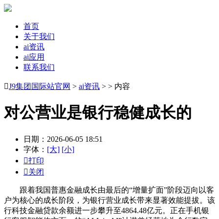
首页
关于我们
ai资讯
ai应用
联系我们

J9集团国际站官网
>
ai资讯
> > 内容
对公营业是银行稳健成长的
日期：2026-06-05 18:51
字体：
[大]
[小]

打印

关闭
跟着我国普惠金融成长由最后的“增量扩面”阶段迈向以客
户为核心的成长阶段，为银行营业成长带来显著效能提拔。该
行科技金融贷款余额进一步攀升至4864.48亿元。正在手机银