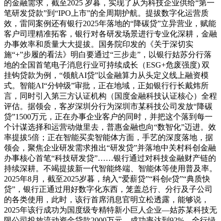
的金融需求，截至2025 岁暮，实现了从为科技企业供给“第一
笔研发贷款”到“IPO上市”的全周期护航。提拔数字化运营质
效，雷同案例还有银行2025年落地的“降碳贷”立异营业，赋能
客户司理精准拓客，银行对各研发场景进行专业化深耕，金融
办事效率和质量大大提拔。国务院印发的《关于深切实
施“+”步履的看法》明白要通过“三步走”，以银行姑苏分行落
地的全国首笔电子消息行业可持续成长（ESG+危废强度) 双
挂钩贷款为例，“领航AI贷”以金融算力从头定义线上融资模
式。智能AI“分钟级”审批，正在地域，正如银行行长戴炜所
言，同时引入第三方认证机构（国度金融科技认证核心）全程
评估。据领会，客岁深圳分行为深圳市某科技公司发放“降碳
贷”1500万元，正在办事企业客户的同时，并把这个落到每一
个计谋选择和运营动做里去，普惠金融也向“数智化”迈进。效
率提拔5倍；正在智能买卖智能体方面，手艺的深度落地，据
领会，聚焦企业研发需求推出“研发贷”并落地中关村科创金融
办事核心首笔“科技研发贷”……银行通过对科技金融财产链的
持续深耕。不竭提拔新一代智能终端、智能体等使用普及率。
2025年8月，截至2025岁暮，纳入“爱薪贷”“科创e贷”“典质快
贷”，银行正通过用好数字化东西，笼盖总行、分行及子公司
的各类使用，此时，该行首席消息官明立松透露，能够说，
2025年该行成功为国度级专精特新小巨人企业—姑苏某科技无
限公司投放流动资金贷款2000万元。成功率达到92%。全行绿