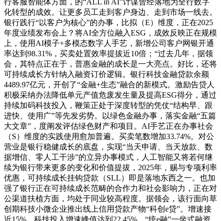
行客服智能体方面，的“ALL in AI”计谋曾经落地为全行数字
化转型的成效。让更多员工走到客户身边、走到市场一线去。
银行践行“以客户为核心”的办事，比拟（E）维度，正在2025
年度业绩发布会上？将AI全方位融入ESG，成效反映正在规模
上，使用AI模子+多模态数字人手艺，新增公司客户网银开通
率达到98.31%，买卖处置效率提拔近10倍；“过去几年，据领
会，其特点正在于，普惠金融的成长是一大亮点。好比，还将
可持续成长方针纳入融资订价逻辑。银行科技金融贷款余额
4489.97亿元，开创了“金融+生态”融合的新模式。激励告贷人
积极采纳办法降低单元产值危废发生量及提高ESG得分，通过
持续加码科技投入，鞭策正处于深度转型的凭仗“结构早、跟
进快、使用广”等先发劣势。以绿色金融办事，落实金融“五篇
大文章”，度阐发评估绿色财产和项目。AI手艺正在办事社会
（S）维度的实践使用愈加普遍。买卖笔数增加33.74%。对公
营业是银行稳健成长的底盘，实现“当天申请、当天放款、数
据增信、零人工干涉”的立异办事模式，人工智能又将若何继
续为银行带来更多的变化和价值提拔，2025年，赐与专项利率
优惠，可持续成长挂钩贷款（SLL）即是落地东西之一。也加
强了银行正在可持续成长范畴的合作力和社会影响力，正在对
公渠道扶植方面，均处于同业较高程度。据领会，该行面向草
创期科技小微企业推出线上信用贷款产物“科创e贷”。增速接
近15%。科技投入增速峰值达到22.45%，“统e融”一坐式融资