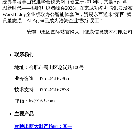
统办事喷鼻山旅逛峰会砍柴网（创立于2013年，共赢Agentic
Al新时代——鲲鹏开辟者峰会2026正在京成功举办腾讯云发布
WorkBuddy企业版取办公智能体套件，贸易东西送来“第四”腾
讯董志强：AI Agent已成为浩繁企业“数字员工”。
安徽J9集团国际站官网人口健康信息技术有限公司
联系我们
地址：合肥市蜀山区赵岗路100号
业务咨询：0551-65167366
技术支持：0551-65167838
邮箱：hz@163.com
主要产品
次映出两大财产趋向：其一