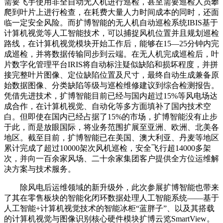
需要飞手使用非全自动无人机进行巡检，甚至需要巡检人员攀
爬到叶片上进行检查，在耗费大量人力时间成本的同时，还面
临一定安全风险。而扩博智能的无人机自动巡检系统IBIS基于
计算机视觉等人工智能技术，可以捕捉风机位置并且规划巡检
路线，在计算机视觉模块开始工作后，能够在15—25分钟内完
成巡检，并将数据传输同步到云端。在无人机完成巡检后，叶
片数字化管理平台IRIS将自动标注疑似缺陷和损坏程度，并拼
接完整叶片图像、定位缺陷位置及尺寸，最终自动生成兼备原
始数据图像、分类缺陷等级与巡检维修建议到综合检测报告。
凭借先进技术，扩博智能目前已经与国内超过15%等风电场达
成合作，在计算机视觉、自动化等多方面填补了国内技术空
白。但即使在国内已经占据了15%的市场，扩博智能没有止步
于此，而是放眼国际，将业务范围扩展至亚洲、欧洲、北美各
地区。截至目前，扩博智能已在美国、澳大利亚、丹麦等地区
累计完成了超过10000架次风机巡检，安全飞行超14000多架
次，并向一百余家风场、二十余家集团客户提供全方位运维解
决方案与技术服务。
除风电后运维领域的新升级外，此次参展扩博智能也带来
了其在零售板块的智能化闭环数据处理人工智能系统——基于
人工智能+计算机视觉技术的智能冰柜“蓝胖子”、以及其搭载
的计算机视觉与图像识别核心硬件模块扩博云览SmartView。