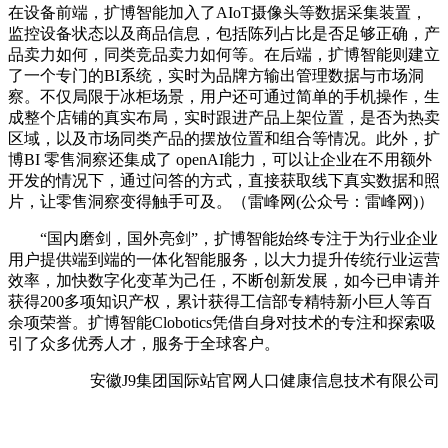
在设备前端，扩博智能加入了AIoT摄像头等数据采集装置，
监控设备状态以及商品信息，包括陈列占比是否足够正确，产
品卖力如何，同类竞品卖力如何等。在后端，扩博智能则建立
了一个专门的BI系统，实时为品牌方输出管理数据与市场洞
察。不仅局限于冰柜场景，用户还可通过简单的手机操作，生
成整个店铺的真实布局，实时跟进产品上架位置，是否为热卖
区域，以及市场同类产品的摆放位置和组合等情况。此外，扩
博BI 零售洞察还集成了 openAI能力，可以让企业在不用额外
开发的情况下，通过问答的方式，直接获取线下真实数据和照
片，让零售洞察变得触手可及。（雷峰网(公众号：雷峰网)）
“国内磨剑，国外亮剑”，扩博智能始终专注于为行业企业
用户提供端到端的一体化智能服务，以大力提升传统行业运营
效率，加快数字化变革为己任，不断创新发展，如今已申请并
获得200多项知识产权，累计获得工信部专精特新小巨人等百
余项荣誉。扩博智能Clobotics凭借自身对技术的专注和探索吸
引了众多优秀人才，服务于全球客户。
安徽J9集团国际站官网人口健康信息技术有限公司