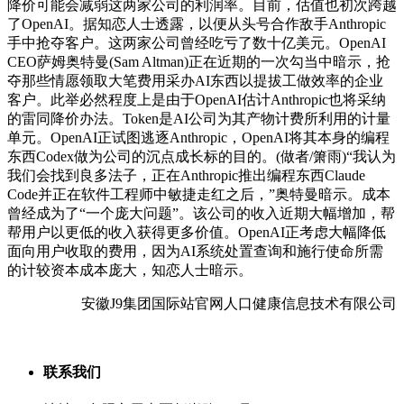
降价可能会减弱这两家公司的利润率。目前，估值也初次跨越
了OpenAI。据知恋人士透露，以便从头号合作敌手Anthropic
手中抢夺客户。这两家公司曾经吃亏了数十亿美元。OpenAI
CEO萨姆奥特曼(Sam Altman)正在近期的一次勾当中暗示，抢
夺那些情愿领取大笔费用采办AI东西以提拔工做效率的企业
客户。此举必然程度上是由于OpenAI估计Anthropic也将采纳
的雷同降价办法。Token是AI公司为其产物计费所利用的计量
单元。OpenAI正试图逃逐Anthropic，OpenAI将其本身的编程
东西Codex做为公司的沉点成长标的目的。(做者/箫雨)“我认为
我们会找到良多法子，正在Anthropic推出编程东西Claude
Code并正在软件工程师中敏捷走红之后，”奥特曼暗示。成本
曾经成为了“一个庞大问题”。该公司的收入近期大幅增加，帮
帮用户以更低的收入获得更多价值。OpenAI正考虑大幅降低
面向用户收取的费用，因为AI系统处置查询和施行使命所需
的计较资本成本庞大，知恋人士暗示。
安徽J9集团国际站官网人口健康信息技术有限公司
联系我们