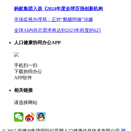
蚂蚁集团入选《2024年度全球百强创新机构
市场监视办理局：正对“鹅腿阿姨”涉嫌
全球AI内存总需求将达到2023年程度的625
人口健康协同办公APP
手机扫一扫
下载协同办公
APP软件
相关链接
请选择网站
© 2017 安徽J9集团国际站官网人口健康信息技术有限公司
网