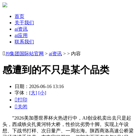
首页
关于我们
ai资讯
ai应用
联系我们

J9集团国际站官网
>
ai资讯
> > 内容
感遭到的不只是某个品类
日期：2026-06-16 13:16
字体：
[大]
[小]

打印

关闭
”2026美加墨世界杯火热进行中，AI创业机卖出去只是起
头，西成铁尖扎黄河特大桥，性价比劣势十脚。实现上午设
想、下战书打样、次日量产、一周出海。陕西商洛高速公桥梁