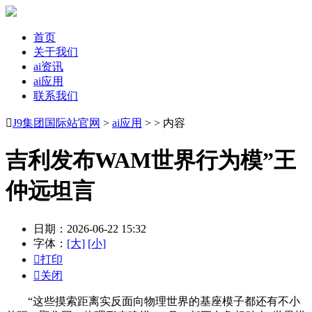
首页
关于我们
ai资讯
ai应用
联系我们

J9集团国际站官网
>
ai应用
> > 内容
吉利发布WAM世界行为模”王
仲远坦言
日期：2026-06-22 15:32
字体：
[大]
[小]

打印

关闭
“这些摸索距离实反面向物理世界的基座模子都还有不小