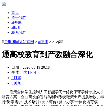
首页
关于我们
ai资讯
ai应用
联系我们

J9集团国际站官网
>
ai应用
> > 内容
通高校教育到产教融合深化
日期：2026-05-19 20:18
字体：
[大]
[小]

打印

关闭
鞭策全体学生控制人工智能学问”“优化保守学科专业人才
培育方案，企业研发的智能岛制制系统鞭策出产提质增效。奉
行‘岗亭需求+技术培训+技术评价+就业办事’一体化培育模