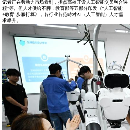
记者正在劳动力市场看到，指点高校开设人工智能交叉融合课
程”等。但人才供给不脚，教育部等五部分印发《“人工智能
+教育”步履打算》，各行业各范畴对AI（人工智能）人才需
求攀升。