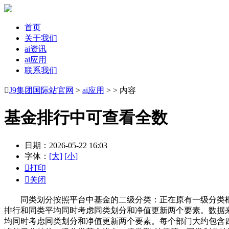
首页
关于我们
ai资讯
ai应用
联系我们

J9集团国际站官网
>
ai应用
> > 内容
基金排行中可查看全数
日期：2026-05-22 16:03
字体：
[大]
[小]

打印

关闭
同类划分按照平台中基金的二级分类：正在原有一级分类根本上按照
排行和同类平均同时考虑同类划分和净值更新两个要素。数据来
均同时考虑同类划分和净值更新两个要素。每个部门大约包含四