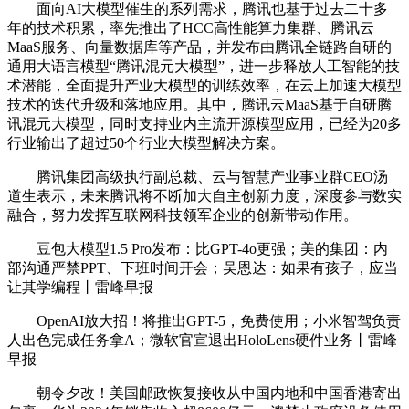
面向AI大模型催生的系列需求，腾讯也基于过去二十多
年的技术积累，率先推出了HCC高性能算力集群、腾讯云
MaaS服务、向量数据库等产品，并发布由腾讯全链路自研的
通用大语言模型“腾讯混元大模型”，进一步释放人工智能的技
术潜能，全面提升产业大模型的训练效率，在云上加速大模型
技术的迭代升级和落地应用。其中，腾讯云MaaS基于自研腾
讯混元大模型，同时支持业内主流开源模型应用，已经为20多
行业输出了超过50个行业大模型解决方案。
腾讯集团高级执行副总裁、云与智慧产业事业群CEO汤
道生表示，未来腾讯将不断加大自主创新力度，深度参与数实
融合，努力发挥互联网科技领军企业的创新带动作用。
豆包大模型1.5 Pro发布：比GPT-4o更强；美的集团：内
部沟通严禁PPT、下班时间开会；吴恩达：如果有孩子，应当
让其学编程丨雷峰早报
OpenAI放大招！将推出GPT-5，免费使用；小米智驾负责
人出色完成任务拿A；微软官宣退出HoloLens硬件业务丨雷峰
早报
朝令夕改！美国邮政恢复接收从中国内地和中国香港寄出