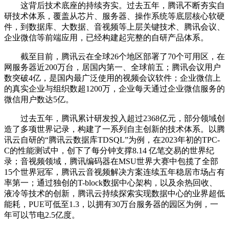
这背后技术底座的持续夯实。过去五年，腾讯不断夯实自
研技术体系，覆盖从芯片、服务器、操作系统等底层核心软硬
件，到数据库、大数据、音视频等上层关键技术、腾讯会议、
企业微信等前端应用，已经构建起完整的自研产品体系。
截至目前，腾讯云在全球26个地区部署了70个可用区，在
网服务器近200万台，居国内第一、全球前五；腾讯会议用户
数突破4亿，是国内最广泛使用的视频会议软件；企业微信上
的真实企业与组织数超1200万，企业每天通过企业微信服务的
微信用户数达5亿。
过去五年，腾讯累计研发投入超过2368亿元，部分领域创
造了多项世界记录，构建了一系列自主创新的技术体系。以腾
讯云自研的“腾讯云数据库TDSQL”为例，在2023年初的TPC-
C的性能测试中，创下了每分钟支撑8.14 亿笔交易的世界纪
录；音视频领域，腾讯编码器在MSU世界大赛中包揽了全部
15个世界冠军，腾讯云音视频解决方案连续五年稳居市场占有
率第一；通过独创的T-block数据中心架构，以及余热回收、
液冷等技术的创新，腾讯云持续探索实现数据中心的业界超低
能耗，PUE可低至1.3，以拥有30万台服务器的园区为例，一
年可以节电2.5亿度。