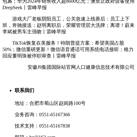
包裹；华为2024年销售收入超8600亿元；澳禁止政府设备使用
DeepSeek丨雷峰早报
游戏大厂老板阴阳员工，公关急速上线善后：员工上下
班，奔驰接送；赵明离职后，荣耀管理层大洗牌；离谱！蔚来
李斌被男车主强吻丨雷峰早报
TikTok恢复在美服务！特朗普提方案：希望美国占股
50%；微信重磅更新！微信语音通话可用系统电话接听；格力
回应董明珠被停职审查丨雷峰早报
安徽J9集团国际站官网人口健康信息技术有限公司
联系我们
地址：合肥市蜀山区赵岗路100号
业务咨询：0551-65167366
技术支持：0551-65167838