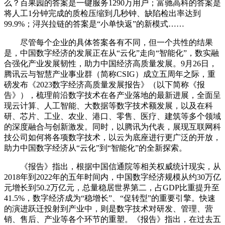
么？百果园的答案是一键服务1290万用户；富驰高科的答案是
将人工1分钟完成的质检压缩到几秒钟、缺陷检出率达到
99.9%；浔兴拉链的答案是“小单快返”的新模式……
尽管每个企业的具体答案各有不同，但一个共性的结果
是，中国数字经济的发展正在从“云化”走向“智能化”，数实融
合强化产业发展韧性，助力中国经济高质量发展。9月26日，
腾讯云与智慧产业事业群（简称CSIG）成立五周年之际，重
磅发布《2023数字经济高质量发展报告》（以下简称《报
告》），梳理前沿数字技术在各产业落地的最新进展，全面呈
现云计算、人工智能、大数据等数字技术额发展，以及在科
研、芯片、工业、农业、港口、零售、医疗、建筑等多个领域
的深度融合与创新激发。同时，以腾讯为代表，展现互联网科
技公司如何将各项数字技术，以云为底座进行更广泛的开放，
助力中国数字经济从“云化”到“智能化”的全新探索。
《报告》指出，根据中国信通院等相关权威统计现实，从
2018年到2022年的五年时间内，中国数字经济规模从约30万亿
元增长到50.2万亿元，总量稳居世界第二，占GDP比重提升至
41.5%，数字经济成为“稳增长”、“促转型”的重要引擎。快速
的演进跃迁投射到产业中，则是数字技术对研发、管理、营
销、售后、产业等各个环节的重塑。《报告》指出，在过去五