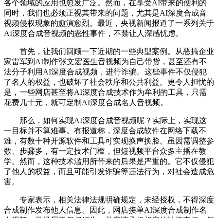
各个领域的应用也愈发广泛。然而，在享受AI带来的便利的
同时，我们也必须正视其带来的问题，尤其是AI深度合成音
视频侵权现象的愈演愈烈。最近，央视新闻报道了一系列关于
AI深度合成音视频的恶性事件，不禁让人深感忧虑。
首先，让我们回顾一下近期的一些典型案例。从恶搞企业
家雷军到AI制作张文宏医生音视频为自己带货，甚至还有不
法分子利用AI深度合成视频，进行诈骗。这些事件不仅侵犯
了名人的权益，也破坏了社会秩序和公共利益。更令人担忧的
是，一些网店甚至将AI深度合成技术作为牟利的工具，只需
花费几十元，就可定制AI深度合成名人音视频。
那么，如何实现AI深度合成音视频呢？实际上，实现这
一目标并不算难事。有报道称，深度合成软件在网络下载不
难，有数十种开源软件和工具可实现换声换脸。虽因需调整参
数、步骤多，有一定技术门槛，但短视频平台众多主播在教
学。然而，这种技术滥用所带来的后果是严重的。它不仅侵犯
了他人的权益，而且可能引发诈骗等违法行为，对社会造成危
害。
专家表示，相关法律法规明确规定，未经授权，不得深度
合成制作发布他人信息。因此，网店接单AI深度合成制作名