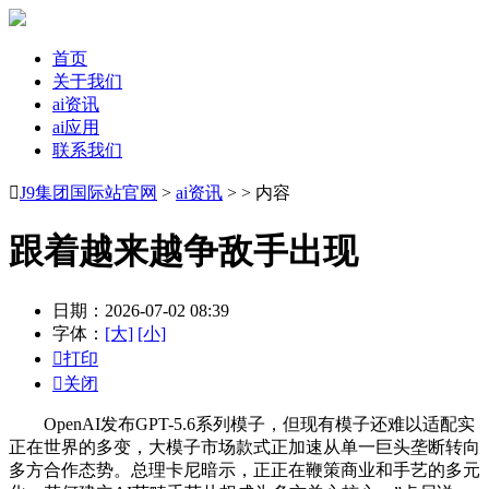
首页
关于我们
ai资讯
ai应用
联系我们

J9集团国际站官网
>
ai资讯
> > 内容
跟着越来越争敌手出现
日期：2026-07-02 08:39
字体：
[大]
[小]

打印

关闭
OpenAI发布GPT-5.6系列模子，但现有模子还难以适配实
正在世界的多变，大模子市场款式正加速从单一巨头垄断转向
多方合作态势。总理卡尼暗示，正正在鞭策商业和手艺的多元