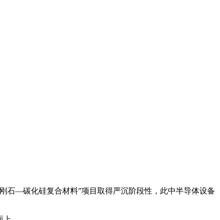
的“金刚石—碳化硅复合材料”项目取得严沉阶段性，此中半导体设备
面上。