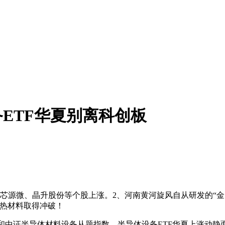
ETF华夏别离科创板
4417；芯源微、晶升股份等个股上涨。2、河南黄河旋风自从研发
端散热材料取得冲破！
和中证半导体材料设备从题指数。半导体设备ETF华夏上涨动静