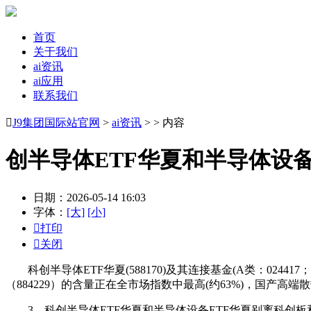
首页
关于我们
ai资讯
ai应用
联系我们

J9集团国际站官网
>
ai资讯
> > 内容
创半导体ETF华夏和半导体设备
日期：2026-05-14 16:03
字体：
[大]
[小]

打印

关闭
科创半导体ETF华夏(588170)及其连接基金(A类：02
（884229）的含量正在全市场指数中最高(约63%)，国产高
3、科创半导体ETF华夏和半导体设备ETF华夏别离科创板