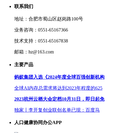
联系我们
地址：合肥市蜀山区赵岗路100号
业务咨询：0551-65167366
技术支持：0551-65167838
邮箱：hz@163.com
主要产品
蚂蚁集团入选《2024年度全球百强创新机构
全球AI内存总需求将达到2023年程度的625
2023杭州云栖大会定档10月31日，即日起免
独家丨李开复创业联创名单已现：百度马
人口健康协同办公APP